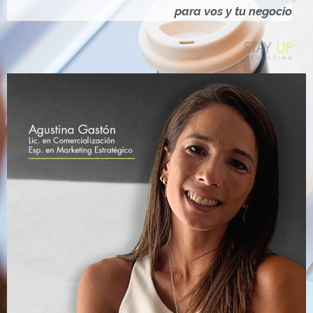
Ó
para vos y tu negocio
N