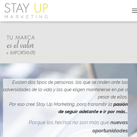
C
A
M
B
I
A
R
M
O
D
O
D
Existen dos tipos de personas: las que se rinden ante las
E
adversidades de la vida y las que eligen mantenerse en pie a
N
pesar de ellas.
A
V
Por eso creé Stay Up Marketing, para transmitir la
pasión
E
de seguir adelante e ir por más…
G
A
Porque los hechos no son más que
nuevas
C
oportunidades
I