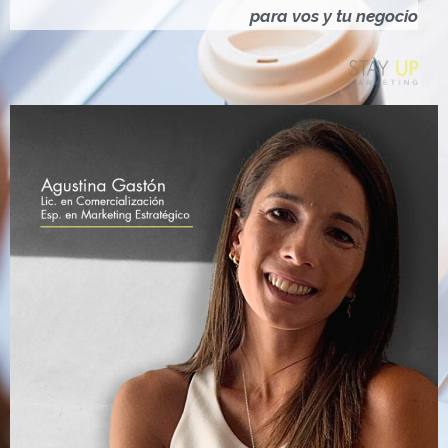
Ó
para vos y tu negocio
N