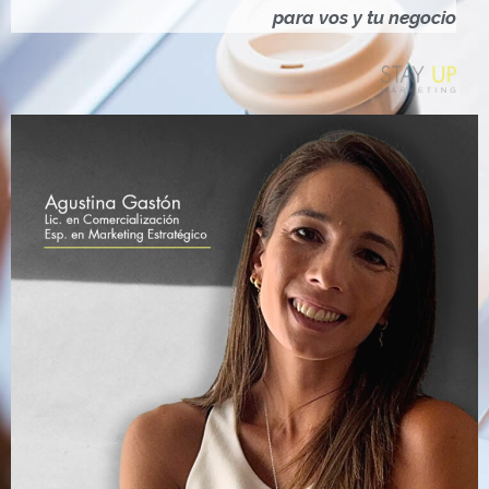
Ó
para vos y tu negocio
N