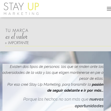
C
A
M
B
I
A
R
M
O
D
O
D
Existen dos tipos de personas: las que se rinden ante las
E
adversidades de la vida y las que eligen mantenerse en pie a
N
pesar de ellas.
A
V
Por eso creé Stay Up Marketing, para transmitir la
pasión
E
de seguir adelante e ir por más…
G
A
Porque los hechos no son más que
nuevas
C
oportunidades
I