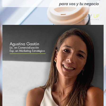
Ó
para vos y tu negocio
N