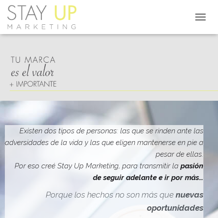
C
A
M
B
I
A
R
M
O
D
O
D
Existen dos tipos de personas: las que se rinden ante las
E
adversidades de la vida y las que eligen mantenerse en pie a
N
pesar de ellas.
A
V
Por eso creé Stay Up Marketing, para transmitir la
pasión
E
de seguir adelante e ir por más…
G
A
Porque los hechos no son más que
nuevas
C
oportunidades
I