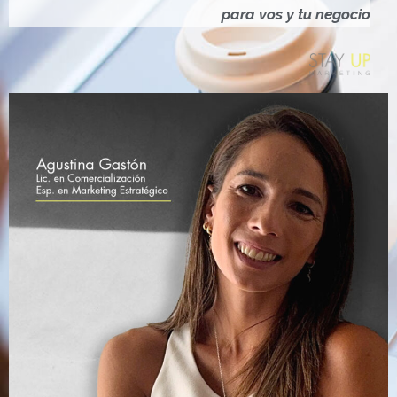
Ó
para vos y tu negocio
N