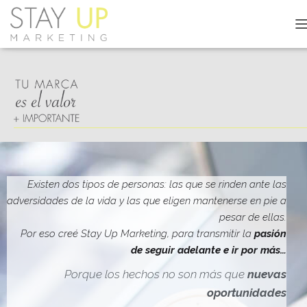
C
A
M
B
I
A
R
M
O
D
O
D
Existen dos tipos de personas: las que se rinden ante las
E
adversidades de la vida y las que eligen mantenerse en pie a
N
pesar de ellas.
A
V
Por eso creé Stay Up Marketing, para transmitir la
pasión
E
de seguir adelante e ir por más…
G
A
Porque los hechos no son más que
nuevas
C
oportunidades
I