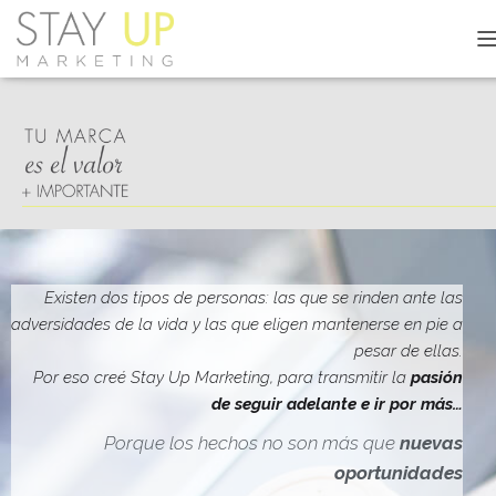
C
A
M
B
I
A
R
M
O
D
O
D
Existen dos tipos de personas: las que se rinden ante las
E
adversidades de la vida y las que eligen mantenerse en pie a
N
pesar de ellas.
A
V
Por eso creé Stay Up Marketing, para transmitir la
pasión
E
de seguir adelante e ir por más…
G
A
Porque los hechos no son más que
nuevas
C
oportunidades
I