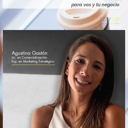
Ó
para vos y tu negocio
N