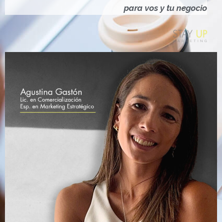
Ó
para vos y tu negocio
N