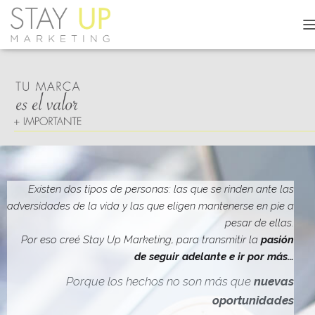
C
A
M
B
I
A
R
M
O
D
O
D
Existen dos tipos de personas: las que se rinden ante las
E
adversidades de la vida y las que eligen mantenerse en pie a
N
pesar de ellas.
A
V
Por eso creé Stay Up Marketing, para transmitir la
pasión
E
de seguir adelante e ir por más…
G
A
Porque los hechos no son más que
nuevas
C
oportunidades
I