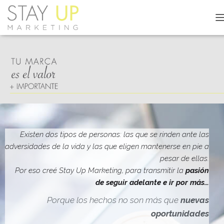
C
A
M
B
I
A
R
M
O
D
O
D
Existen dos tipos de personas: las que se rinden ante las
E
adversidades de la vida y las que eligen mantenerse en pie a
N
pesar de ellas.
A
V
Por eso creé Stay Up Marketing, para transmitir la
pasión
E
de seguir adelante e ir por más…
G
A
Porque los hechos no son más que
nuevas
C
oportunidades
I