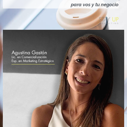
Ó
para vos y tu negocio
N