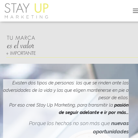
C
A
M
B
I
A
R
M
O
D
O
D
Existen dos tipos de personas: las que se rinden ante las
E
adversidades de la vida y las que eligen mantenerse en pie a
N
pesar de ellas.
A
V
Por eso creé Stay Up Marketing, para transmitir la
pasión
E
de seguir adelante e ir por más…
G
A
Porque los hechos no son más que
nuevas
C
oportunidades
I