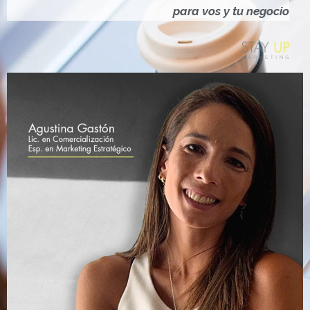
Ó
para vos y tu negocio
N