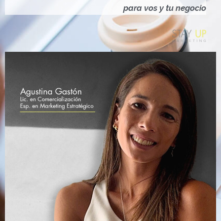
Ó
para vos y tu negocio
N