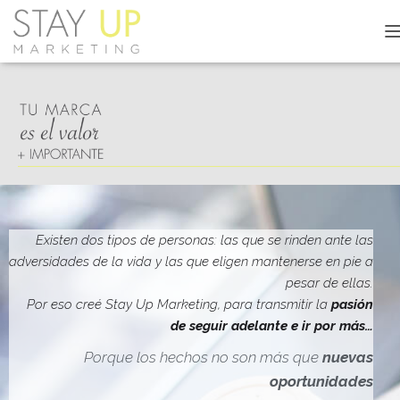
C
A
M
B
I
A
R
M
O
D
O
D
Existen dos tipos de personas: las que se rinden ante las
E
adversidades de la vida y las que eligen mantenerse en pie a
N
pesar de ellas.
A
V
Por eso creé Stay Up Marketing, para transmitir la
pasión
E
de seguir adelante e ir por más…
G
A
Porque los hechos no son más que
nuevas
C
oportunidades
I