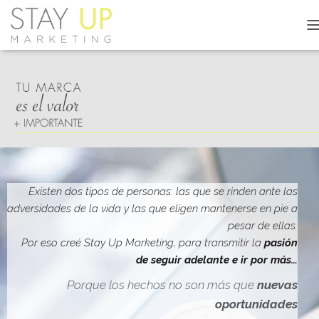
C
A
M
B
I
A
R
M
O
D
O
D
Existen dos tipos de personas: las que se rinden ante las
E
adversidades de la vida y las que eligen mantenerse en pie a
N
pesar de ellas.
A
V
Por eso creé Stay Up Marketing, para transmitir la
pasión
E
de seguir adelante e ir por más…
G
A
Porque los hechos no son más que
nuevas
C
oportunidades
I