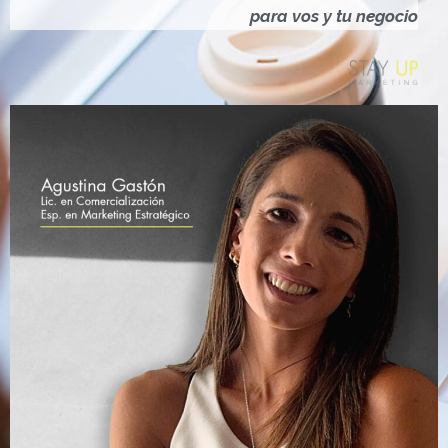
Ó
para vos y tu negocio
N