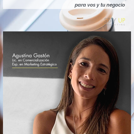
Ó
para vos y tu negocio
N