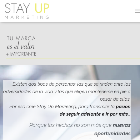
C
A
M
B
I
A
R
M
O
D
O
D
Existen dos tipos de personas: las que se rinden ante las
E
adversidades de la vida y las que eligen mantenerse en pie a
N
pesar de ellas.
A
V
Por eso creé Stay Up Marketing, para transmitir la
pasión
E
de seguir adelante e ir por más…
G
A
Porque los hechos no son más que
nuevas
C
oportunidades
I