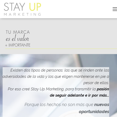
C
A
M
B
I
A
R
M
O
D
O
D
Existen dos tipos de personas: las que se rinden ante las
E
adversidades de la vida y las que eligen mantenerse en pie a
N
pesar de ellas.
A
V
Por eso creé Stay Up Marketing, para transmitir la
pasión
E
de seguir adelante e ir por más…
G
A
Porque los hechos no son más que
nuevas
C
oportunidades
I