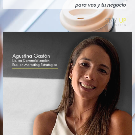
Ó
para vos y tu negocio
N