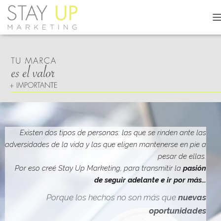
C
A
M
B
I
A
R
M
O
D
O
D
Existen dos tipos de personas: las que se rinden ante las
E
adversidades de la vida y las que eligen mantenerse en pie a
N
pesar de ellas.
A
V
Por eso creé Stay Up Marketing, para transmitir la
pasión
E
de seguir adelante e ir por más…
G
A
Porque los hechos no son más que
nuevas
C
oportunidades
I