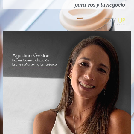
Ó
para vos y tu negocio
N