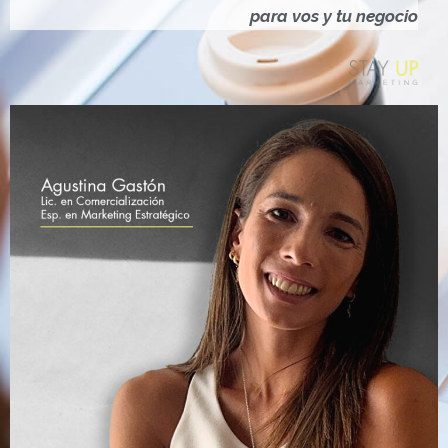
Ó
para vos y tu negocio
N