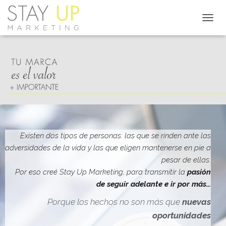
C
A
M
B
I
A
R
M
O
D
O
D
Existen dos tipos de personas: las que se rinden ante las
E
adversidades de la vida y las que eligen mantenerse en pie a
N
pesar de ellas.
A
V
Por eso creé Stay Up Marketing, para transmitir la
pasión
E
de seguir adelante e ir por más…
G
A
Porque los hechos no son más que
nuevas
C
oportunidades
I