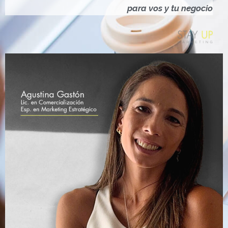
Ó
para vos y tu negocio
N