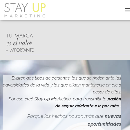
C
A
M
B
I
A
R
M
O
D
O
D
Existen dos tipos de personas: las que se rinden ante las
E
adversidades de la vida y las que eligen mantenerse en pie a
N
pesar de ellas.
A
V
Por eso creé Stay Up Marketing, para transmitir la
pasión
E
de seguir adelante e ir por más…
G
A
Porque los hechos no son más que
nuevas
C
oportunidades
I