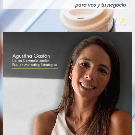
Ó
para vos y tu negocio
N