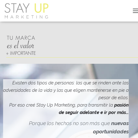
C
A
M
B
I
A
R
M
O
D
O
D
Existen dos tipos de personas: las que se rinden ante las
E
adversidades de la vida y las que eligen mantenerse en pie a
N
pesar de ellas.
A
V
Por eso creé Stay Up Marketing, para transmitir la
pasión
E
de seguir adelante e ir por más…
G
A
Porque los hechos no son más que
nuevas
C
oportunidades
I