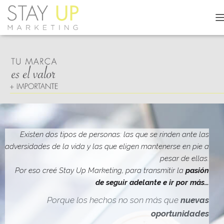
C
A
M
B
I
A
R
M
O
D
O
D
Existen dos tipos de personas: las que se rinden ante las
E
adversidades de la vida y las que eligen mantenerse en pie a
N
pesar de ellas.
A
V
Por eso creé Stay Up Marketing, para transmitir la
pasión
E
de seguir adelante e ir por más…
G
A
Porque los hechos no son más que
nuevas
C
oportunidades
I