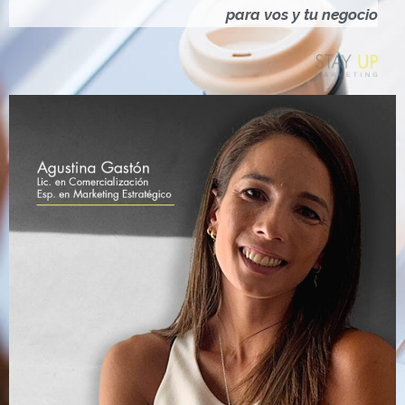
Ó
para vos y tu negocio
N