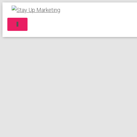
C
A
M
B
I
A
R
M
O
D
O
D
E
N
A
V
E
G
A
C