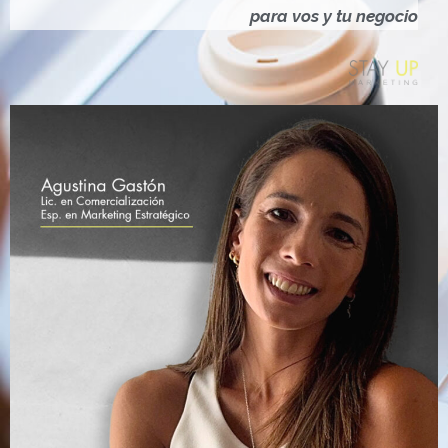
Ó
para vos y tu negocio
N