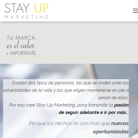
C
A
M
B
I
A
R
M
O
D
O
D
Existen dos tipos de personas: las que se rinden ante las
E
adversidades de la vida y las que eligen mantenerse en pie a
N
pesar de ellas.
A
V
Por eso creé Stay Up Marketing, para transmitir la
pasión
E
de seguir adelante e ir por más…
G
A
Porque los hechos no son más que
nuevas
C
oportunidades
I