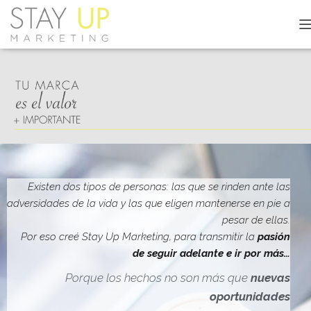
C
A
M
B
I
A
R
M
O
D
O
D
Existen dos tipos de personas: las que se rinden ante las
E
adversidades de la vida y las que eligen mantenerse en pie a
N
pesar de ellas.
A
V
Por eso creé Stay Up Marketing, para transmitir la
pasión
E
de seguir adelante e ir por más…
G
A
Porque los hechos no son más que
nuevas
C
oportunidades
I