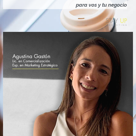
Ó
para vos y tu negocio
N