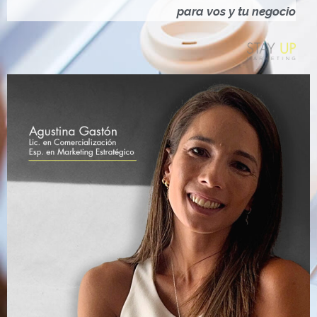
Ó
para vos y tu negocio
N