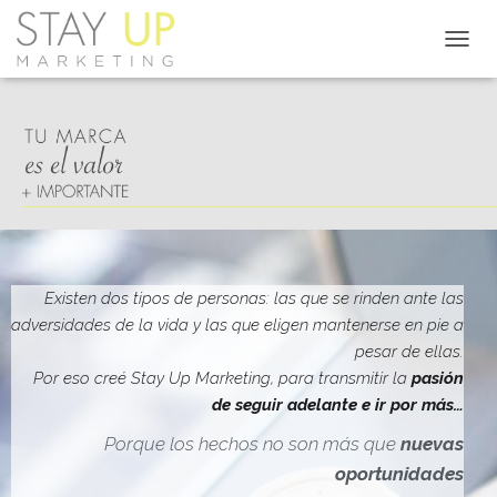
C
A
M
B
I
A
R
M
O
D
O
D
Existen dos tipos de personas: las que se rinden ante las
E
adversidades de la vida y las que eligen mantenerse en pie a
N
pesar de ellas.
A
V
Por eso creé Stay Up Marketing, para transmitir la
pasión
E
de seguir adelante e ir por más…
G
A
Porque los hechos no son más que
nuevas
C
oportunidades
I