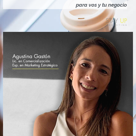
Ó
para vos y tu negocio
N