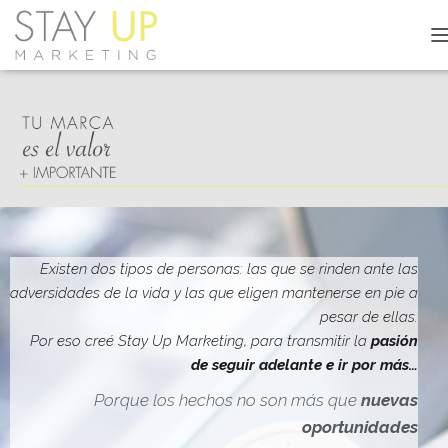
C
A
M
B
I
A
R
M
O
D
O
D
Existen dos tipos de personas: las que se rinden ante las
E
adversidades de la vida y las que eligen mantenerse en pie a
N
pesar de ellas.
A
V
Por eso creé Stay Up Marketing, para transmitir la
pasión
E
de seguir adelante e ir por más…
G
A
Porque los hechos no son más que
nuevas
C
oportunidades
I