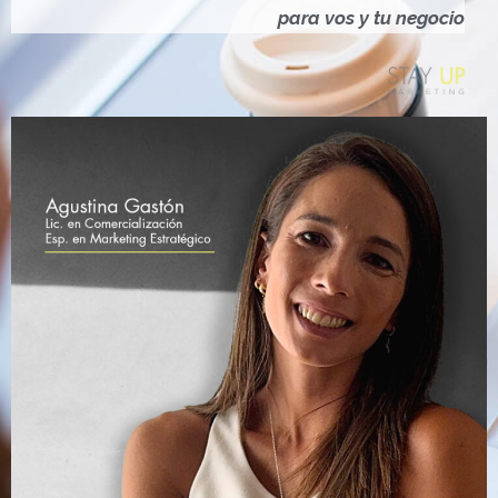
Ó
para vos y tu negocio
N