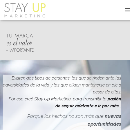
C
A
M
B
I
A
R
M
O
D
O
D
Existen dos tipos de personas: las que se rinden ante las
E
adversidades de la vida y las que eligen mantenerse en pie a
N
pesar de ellas.
A
V
Por eso creé Stay Up Marketing, para transmitir la
pasión
E
de seguir adelante e ir por más…
G
A
Porque los hechos no son más que
nuevas
C
oportunidades
I