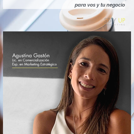
Ó
para vos y tu negocio
N