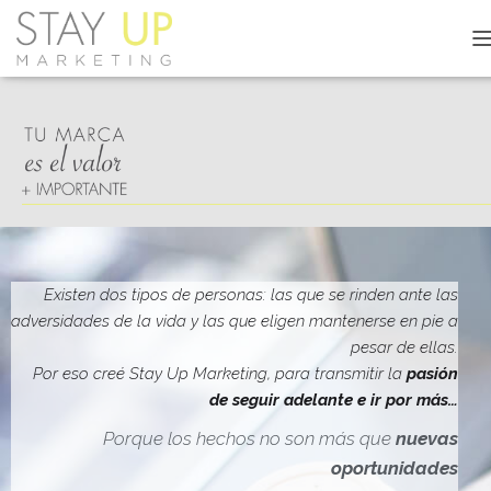
C
A
M
B
I
A
R
M
O
D
O
D
Existen dos tipos de personas: las que se rinden ante las
E
adversidades de la vida y las que eligen mantenerse en pie a
N
pesar de ellas.
A
V
Por eso creé Stay Up Marketing, para transmitir la
pasión
E
de seguir adelante e ir por más…
G
A
Porque los hechos no son más que
nuevas
C
oportunidades
I