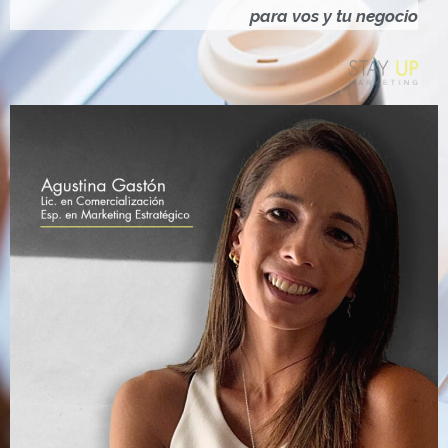
Ó
para vos y tu negocio
N