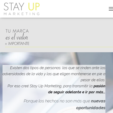
C
A
M
B
I
A
R
M
O
D
O
D
Existen dos tipos de personas: las que se rinden ante las
E
adversidades de la vida y las que eligen mantenerse en pie a
N
pesar de ellas.
A
V
Por eso creé Stay Up Marketing, para transmitir la
pasión
E
de seguir adelante e ir por más…
G
A
Porque los hechos no son más que
nuevas
C
oportunidades
I