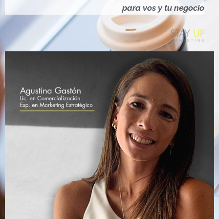
Ó
para vos y tu negocio
N