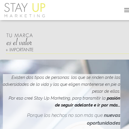
C
A
M
B
I
A
R
M
O
D
O
D
Existen dos tipos de personas: las que se rinden ante las
E
adversidades de la vida y las que eligen mantenerse en pie a
N
pesar de ellas.
A
V
Por eso creé Stay Up Marketing, para transmitir la
pasión
E
de seguir adelante e ir por más…
G
A
Porque los hechos no son más que
nuevas
C
oportunidades
I