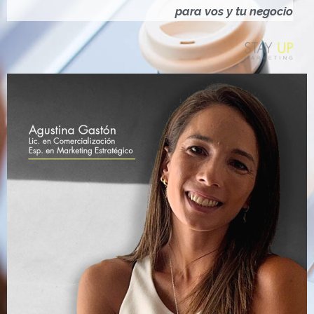
Ó
para vos y tu negocio
N