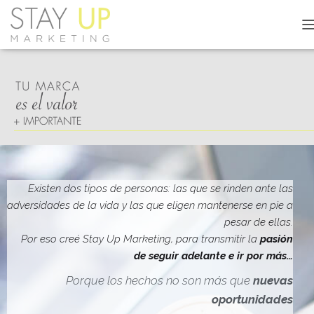
C
A
M
B
I
A
R
M
O
D
O
D
Existen dos tipos de personas: las que se rinden ante las
E
adversidades de la vida y las que eligen mantenerse en pie a
N
pesar de ellas.
A
V
Por eso creé Stay Up Marketing, para transmitir la
pasión
E
de seguir adelante e ir por más…
G
A
Porque los hechos no son más que
nuevas
C
oportunidades
I