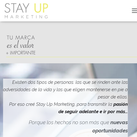
C
A
M
B
I
A
R
M
O
D
O
D
Existen dos tipos de personas: las que se rinden ante las
E
adversidades de la vida y las que eligen mantenerse en pie a
N
pesar de ellas.
A
V
Por eso creé Stay Up Marketing, para transmitir la
pasión
E
de seguir adelante e ir por más…
G
A
Porque los hechos no son más que
nuevas
C
oportunidades
I