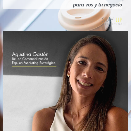
Ó
para vos y tu negocio
N