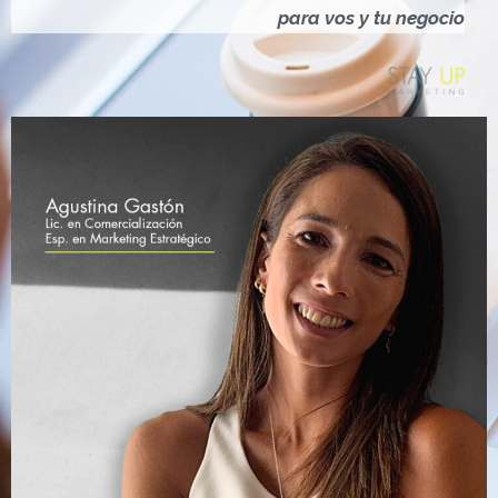
Ó
para vos y tu negocio
N