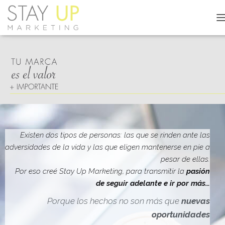
C
A
M
B
I
A
R
M
O
D
O
D
Existen dos tipos de personas: las que se rinden ante las
E
adversidades de la vida y las que eligen mantenerse en pie a
N
pesar de ellas.
A
V
Por eso creé Stay Up Marketing, para transmitir la
pasión
E
de seguir adelante e ir por más…
G
A
Porque los hechos no son más que
nuevas
C
oportunidades
I