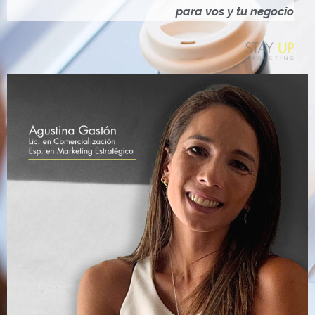
Ó
para vos y tu negocio
N