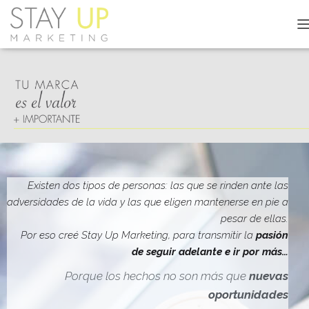
C
A
M
B
I
A
R
M
O
D
O
D
Existen dos tipos de personas: las que se rinden ante las
E
adversidades de la vida y las que eligen mantenerse en pie a
N
pesar de ellas.
A
V
Por eso creé Stay Up Marketing, para transmitir la
pasión
E
de seguir adelante e ir por más…
G
A
Porque los hechos no son más que
nuevas
C
oportunidades
I