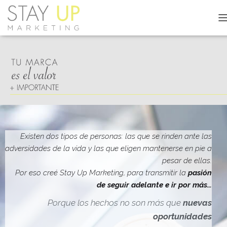
C
A
M
B
I
A
R
M
O
D
O
D
Existen dos tipos de personas: las que se rinden ante las
E
adversidades de la vida y las que eligen mantenerse en pie a
N
pesar de ellas.
A
V
Por eso creé Stay Up Marketing, para transmitir la
pasión
E
de seguir adelante e ir por más…
G
A
Porque los hechos no son más que
nuevas
C
oportunidades
I