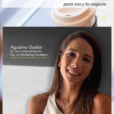
Ó
para vos y tu negocio
N