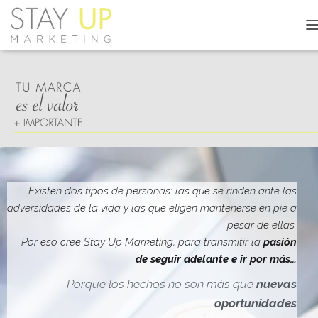
C
A
M
B
I
A
R
M
O
D
O
D
Existen dos tipos de personas: las que se rinden ante las
E
adversidades de la vida y las que eligen mantenerse en pie a
N
pesar de ellas.
A
V
Por eso creé Stay Up Marketing, para transmitir la
pasión
E
de seguir adelante e ir por más…
G
A
Porque los hechos no son más que
nuevas
C
oportunidades
I