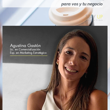
Ó
para vos y tu negocio
N