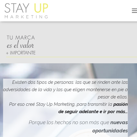
C
A
M
B
I
A
R
M
O
D
O
D
Existen dos tipos de personas: las que se rinden ante las
E
adversidades de la vida y las que eligen mantenerse en pie a
N
pesar de ellas.
A
V
Por eso creé Stay Up Marketing, para transmitir la
pasión
E
de seguir adelante e ir por más…
G
A
Porque los hechos no son más que
nuevas
C
oportunidades
I