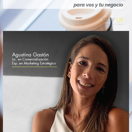
Ó
para vos y tu negocio
N