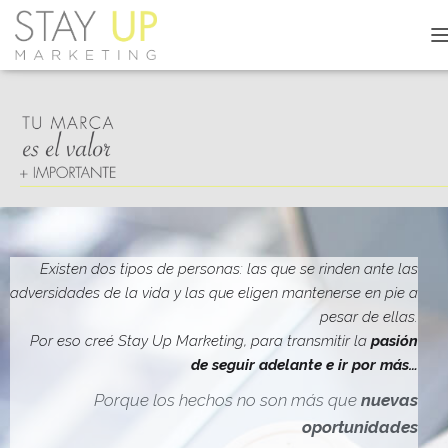
C
A
M
B
I
A
R
M
O
D
O
D
Existen dos tipos de personas: las que se rinden ante las
E
adversidades de la vida y las que eligen mantenerse en pie a
N
pesar de ellas.
A
V
Por eso creé Stay Up Marketing, para transmitir la
pasión
E
de seguir adelante e ir por más…
G
A
Porque los hechos no son más que
nuevas
C
oportunidades
I