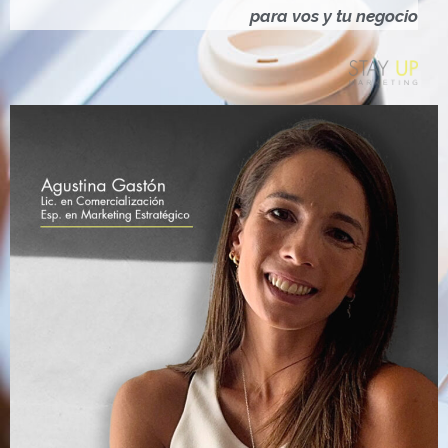
Ó
para vos y tu negocio
N