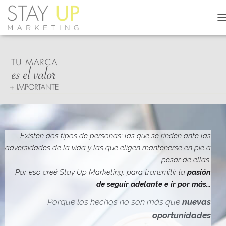
C
A
M
B
I
A
R
M
O
D
O
D
Existen dos tipos de personas: las que se rinden ante las
E
adversidades de la vida y las que eligen mantenerse en pie a
N
pesar de ellas.
A
V
Por eso creé Stay Up Marketing, para transmitir la
pasión
E
de seguir adelante e ir por más…
G
A
Porque los hechos no son más que
nuevas
C
oportunidades
I