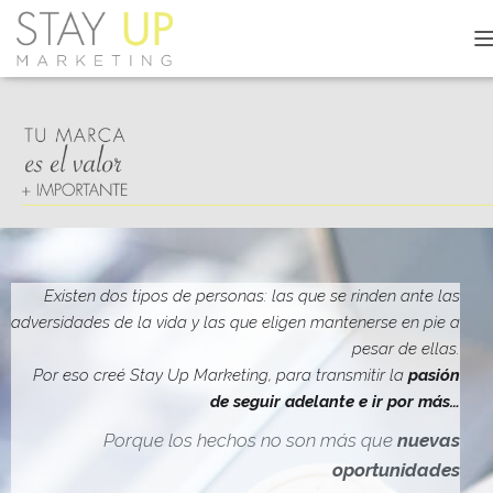
C
A
M
B
I
A
R
M
O
D
O
D
Existen dos tipos de personas: las que se rinden ante las
E
adversidades de la vida y las que eligen mantenerse en pie a
N
pesar de ellas.
A
V
Por eso creé Stay Up Marketing, para transmitir la
pasión
E
de seguir adelante e ir por más…
G
A
Porque los hechos no son más que
nuevas
C
oportunidades
I