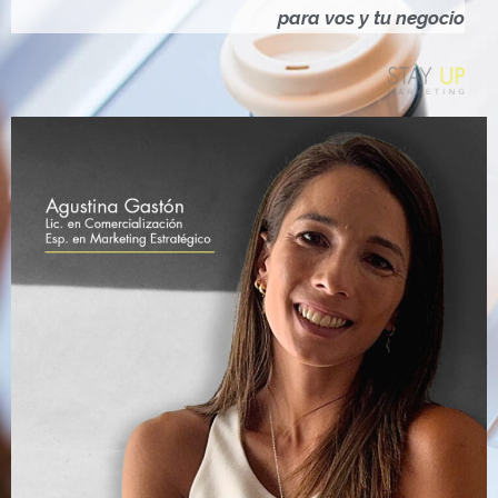
Ó
para vos y tu negocio
N