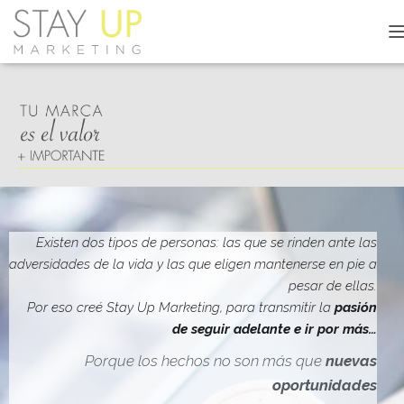
C
A
M
B
I
A
R
M
O
D
O
D
Existen dos tipos de personas: las que se rinden ante las
E
adversidades de la vida y las que eligen mantenerse en pie a
N
pesar de ellas.
A
V
Por eso creé Stay Up Marketing, para transmitir la
pasión
E
de seguir adelante e ir por más…
G
A
Porque los hechos no son más que
nuevas
C
oportunidades
I