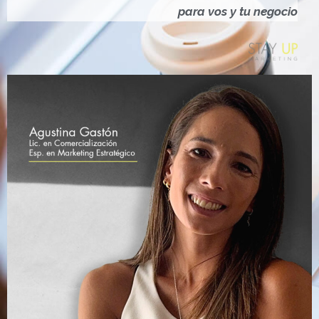
Ó
para vos y tu negocio
N