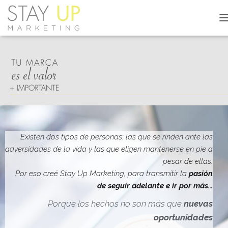
C
A
M
B
I
A
R
M
O
D
O
D
Existen dos tipos de personas: las que se rinden ante las
E
adversidades de la vida y las que eligen mantenerse en pie a
N
pesar de ellas.
A
V
Por eso creé Stay Up Marketing, para transmitir la
pasión
E
de seguir adelante e ir por más…
G
A
Porque los hechos no son más que
nuevas
C
oportunidades
I