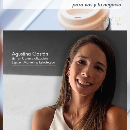
Ó
para vos y tu negocio
N