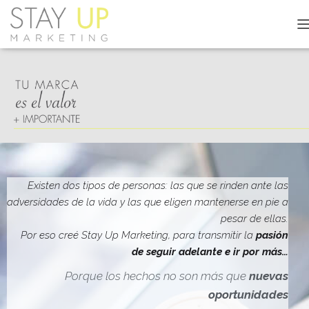
C
A
M
B
I
A
R
M
O
D
O
D
Existen dos tipos de personas: las que se rinden ante las
E
adversidades de la vida y las que eligen mantenerse en pie a
N
pesar de ellas.
A
V
Por eso creé Stay Up Marketing, para transmitir la
pasión
E
de seguir adelante e ir por más…
G
A
Porque los hechos no son más que
nuevas
C
oportunidades
I