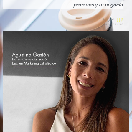
Ó
para vos y tu negocio
N