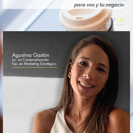
Ó
para vos y tu negocio
N