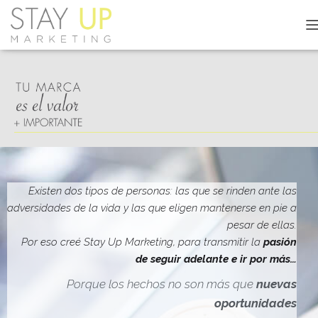
C
A
M
B
I
A
R
M
O
D
O
D
Existen dos tipos de personas: las que se rinden ante las
E
adversidades de la vida y las que eligen mantenerse en pie a
N
pesar de ellas.
A
V
Por eso creé Stay Up Marketing, para transmitir la
pasión
E
de seguir adelante e ir por más…
G
A
Porque los hechos no son más que
nuevas
C
oportunidades
I