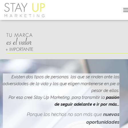
C
A
M
B
I
A
R
M
O
D
O
D
Existen dos tipos de personas: las que se rinden ante las
E
adversidades de la vida y las que eligen mantenerse en pie a
N
pesar de ellas.
A
V
Por eso creé Stay Up Marketing, para transmitir la
pasión
E
de seguir adelante e ir por más…
G
A
Porque los hechos no son más que
nuevas
C
oportunidades
I