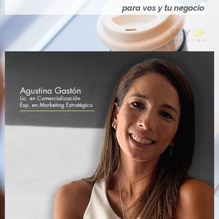
Ó
para vos y tu negocio
N