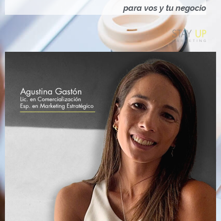
Ó
para vos y tu negocio
N