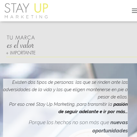
C
A
M
B
I
A
R
M
O
D
O
D
Existen dos tipos de personas: las que se rinden ante las
E
adversidades de la vida y las que eligen mantenerse en pie a
N
pesar de ellas.
A
V
Por eso creé Stay Up Marketing, para transmitir la
pasión
E
de seguir adelante e ir por más…
G
A
Porque los hechos no son más que
nuevas
C
oportunidades
I