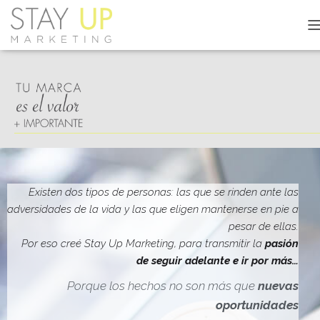
C
A
M
B
I
A
R
M
O
D
O
D
Existen dos tipos de personas: las que se rinden ante las
E
adversidades de la vida y las que eligen mantenerse en pie a
N
pesar de ellas.
A
V
Por eso creé Stay Up Marketing, para transmitir la
pasión
E
de seguir adelante e ir por más…
G
A
Porque los hechos no son más que
nuevas
C
oportunidades
I