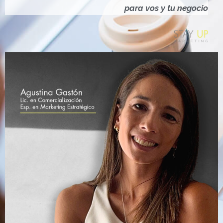
Ó
para vos y tu negocio
N