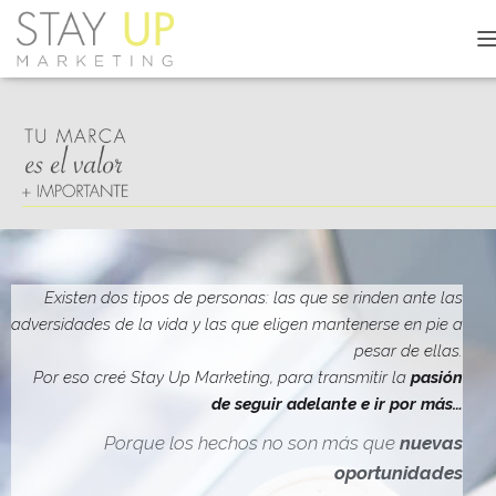
C
A
M
B
I
A
R
M
O
D
O
D
Existen dos tipos de personas: las que se rinden ante las
E
adversidades de la vida y las que eligen mantenerse en pie a
N
pesar de ellas.
A
V
Por eso creé Stay Up Marketing, para transmitir la
pasión
E
de seguir adelante e ir por más…
G
A
Porque los hechos no son más que
nuevas
C
oportunidades
I