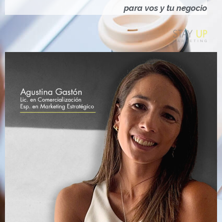
Ó
para vos y tu negocio
N