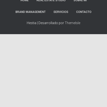
HOME
REAL ESTATE STUDIO
SOBRE MÍ
BRAND MANAGEMENT
SERVICIOS
CONTACTO
Hestia | Desarrollado por
ThemeIsle