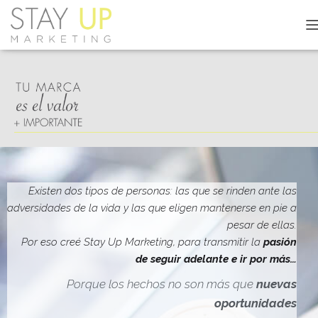
C
A
M
B
I
A
R
M
O
D
O
D
Existen dos tipos de personas: las que se rinden ante las
E
adversidades de la vida y las que eligen mantenerse en pie a
N
pesar de ellas.
A
V
Por eso creé Stay Up Marketing, para transmitir la
pasión
E
de seguir adelante e ir por más…
G
A
Porque los hechos no son más que
nuevas
C
oportunidades
I