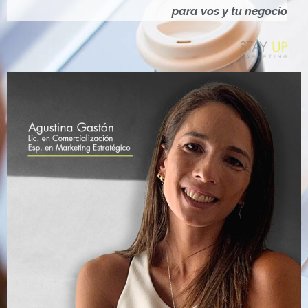
Ó
para vos y tu negocio
N