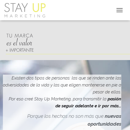
C
A
M
B
I
A
R
M
O
D
O
D
Existen dos tipos de personas: las que se rinden ante las
E
adversidades de la vida y las que eligen mantenerse en pie a
N
pesar de ellas.
A
V
Por eso creé Stay Up Marketing, para transmitir la
pasión
E
de seguir adelante e ir por más…
G
A
Porque los hechos no son más que
nuevas
C
oportunidades
I