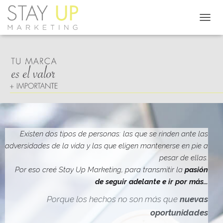
C
A
M
B
I
A
R
M
O
D
O
D
Existen dos tipos de personas: las que se rinden ante las
E
adversidades de la vida y las que eligen mantenerse en pie a
N
pesar de ellas.
A
V
Por eso creé Stay Up Marketing, para transmitir la
pasión
E
de seguir adelante e ir por más…
G
A
Porque los hechos no son más que
nuevas
C
oportunidades
I