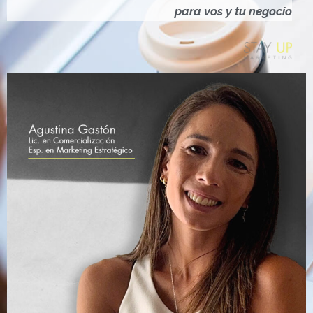
Ó
para vos y tu negocio
N