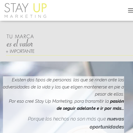
C
A
M
B
I
A
R
M
O
D
O
D
Existen dos tipos de personas: las que se rinden ante las
E
adversidades de la vida y las que eligen mantenerse en pie a
N
pesar de ellas.
A
V
Por eso creé Stay Up Marketing, para transmitir la
pasión
E
de seguir adelante e ir por más…
G
A
Porque los hechos no son más que
nuevas
C
oportunidades
I