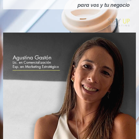
Ó
para vos y tu negocio
N